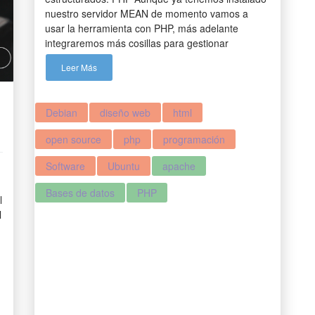
nuestro servidor MEAN de momento vamos a
usar la herramienta con PHP, más adelante
integraremos más cosillas para gestionar
Leer Más
Debian
diseño web
html
open source
php
programación
Software
Ubuntu
apache
Bases de datos
PHP
l
l