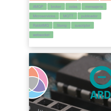
AMQP
broker
colas
mensajería
Microservicios
MQTT
publicador
RabbitMQ
Stomp
suscriptor
websocket