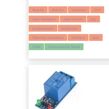
Apache
Arduino
hardware
html
open hardware
open source
php
programación
protocolos
Sistemas operativos
Software
web
COM
Comunicación Serial