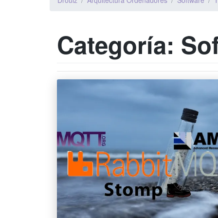
Drouiz
Arquitectura Ordenadores
Software
Categoría:
So