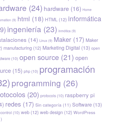
ardware
(24)
hardware
(16)
Home
informática
html
(18)
HTML
(12)
omation
(9)
ingeniería
(23)
9)
inmótica
(9)
Maker
(17)
stalaciones
(14)
Maker
Linux
(9)
Marketing Digital
(13)
2)
manufacturing
(12)
open
open source
(21)
open
rdware
(10)
programación
urce
(15)
php
(10)
32)
programming
(26)
rotocolos
(20)
raspberry pi
protocols
(10)
redes
(17)
4)
Software
(13)
Sin categoría
(11)
web
(12)
web design
(12)
WordPress
econtrol
(10)
1)