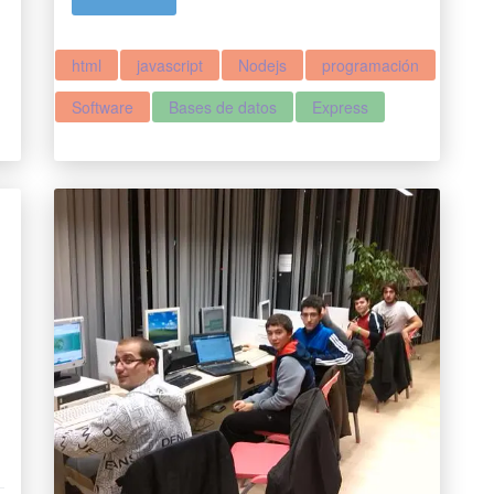
html
javascript
Nodejs
programación
Software
Bases de datos
Express