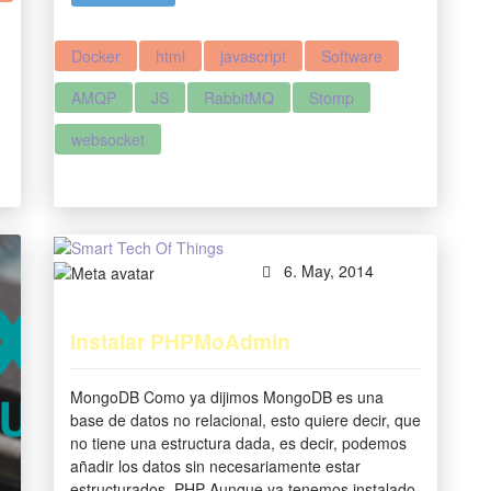
Docker
html
javascript
Software
AMQP
JS
RabbitMQ
Stomp
websocket
6. May, 2014
Instalar PHPMoAdmin
MongoDB Como ya dijimos MongoDB es una
base de datos no relacional, esto quiere decir, que
no tiene una estructura dada, es decir, podemos
añadir los datos sin necesariamente estar
estructurados. PHP Aunque ya tenemos instalado