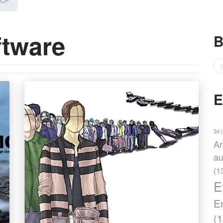
TCP
ftware
B
E
3d
(
Ar
au
(1
E
En
(1