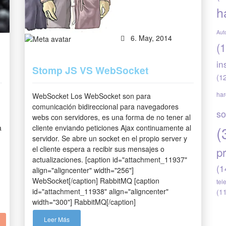
h
Aut
6. May, 2014
(1
in
Stomp JS VS WebSocket
(1
ha
WebSocket Los WebSocket son para
comunicación bidireccional para navegadores
so
webs con servidores, es una forma de no tener al
(
a
cliente enviando peticiones Ajax continuamente al
servidor. Se abre un socket en el propio server y
el cliente espera a recibir sus mensajes o
p
actualizaciones. [caption id="attachment_11937"
(1
align="aligncenter" width="256"]
WebSocket[/caption] RabbitMQ [caption
tel
id="attachment_11938" align="aligncenter"
(1
width="300"] RabbitMQ[/caption]
Leer Más