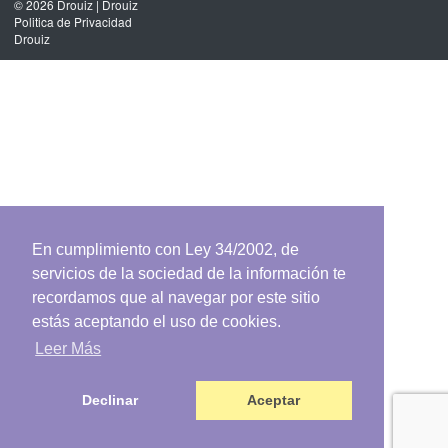
© 2026
Drouiz
|
Drouiz
Politica de Privacidad
Drouiz
En cumplimiento con Ley 34/2002, de
servicios de la sociedad de la información te
recordamos que al navegar por este sitio
estás aceptando el uso de cookies.
Leer Más
Declinar
Aceptar