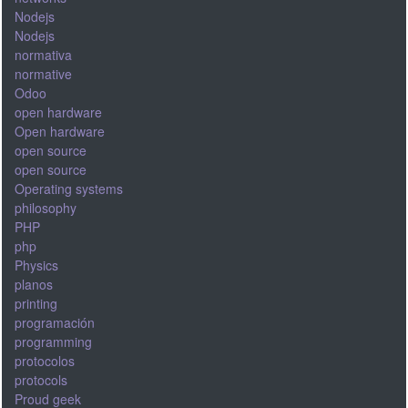
Nodejs
Nodejs
normativa
normative
Odoo
open hardware
Open hardware
open source
open source
Operating systems
philosophy
PHP
php
Physics
planos
printing
programación
programming
protocolos
protocols
Proud geek