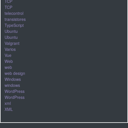
TCP
TCP
telecontrol
transistores
TypeScript
Ubuntu
Ubuntu
Valgrant
Varios
Vue
Web
web
web design
Windows
windows
WordPress
WordPress
xml
XML