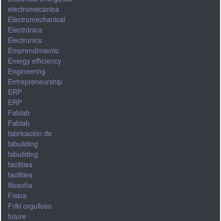
electromecánica
Electromechanical
Electrónica
Electronics
Emprendimiento
Energy efficiency
Engineering
Entrepreneurship
ERP
ERP
Fablab
Fablab
fabricación de
fabuilding
fabuilding
facilities
facilities
filosofía
Física
Friki orgulloso
future