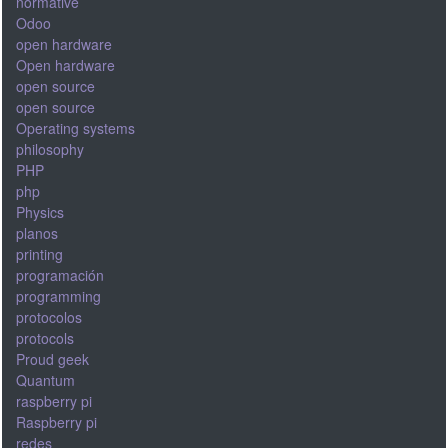
normative
Odoo
open hardware
Open hardware
open source
open source
Operating systems
philosophy
PHP
php
Physics
planos
printing
programación
programming
protocolos
protocols
Proud geek
Quantum
raspberry pi
Raspberry pi
redes