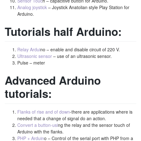
Sensor Touc
h – capacitive button for Arduino.
Analog joystick
– Joystick Anatolian style Play Station for
Arduino.
Tutorials half Arduino:
Relay Ardui
no – enable and disable circuit of 220 V.
Ultrasonic sensor
– use of an ultrasonic sensor.
Pulse – meter
Advanced Arduino
tutorials:
Flanks of rise and of down
-there are applications where is
needed that a change of signal do an action.
Convert a button-usi
ng the relay and the sensor touch of
Arduino with the flanks.
PHP + Arduin
o – Control of the serial port with PHP from a