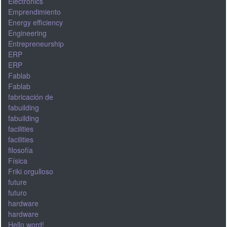
Electronics
Emprendimiento
Energy efficiency
Engineering
Entrepreneurship
ERP
ERP
Fablab
Fablab
fabricación de
fabuilding
fabuilding
facilities
facilities
filosofía
Física
Friki orgulloso
future
futuro
hardware
hardware
Hello word!