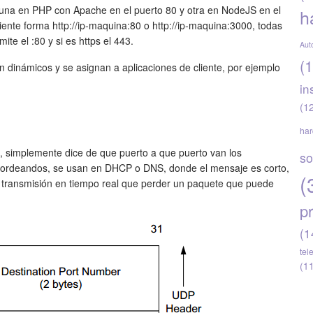
na en PHP con Apache en el puerto 80 y otra en NodeJS en el
h
ente forma http://ip-maquina:80 o http://ip-maquina:3000, todas
te el :80 y si es https el 443.
Aut
(1
n dinámicos y se asignan a aplicaciones de cliente, por ejemplo
in
(1
ha
e, simplemente dice de que puerto a que puerto van los
so
esordeandos, se usan en DHCP o DNS, donde el mensaje es corto,
(
 transmisión en tiempo real que perder un paquete que puede
p
(1
tel
(1