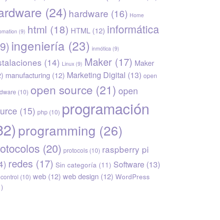
ardware
(24)
hardware
(16)
Home
informática
html
(18)
HTML
(12)
omation
(9)
ingeniería
(23)
9)
inmótica
(9)
Maker
(17)
stalaciones
(14)
Maker
Linux
(9)
Marketing Digital
(13)
2)
manufacturing
(12)
open
open source
(21)
open
rdware
(10)
programación
urce
(15)
php
(10)
32)
programming
(26)
rotocolos
(20)
raspberry pi
protocols
(10)
redes
(17)
4)
Software
(13)
Sin categoría
(11)
web
(12)
web design
(12)
WordPress
econtrol
(10)
1)