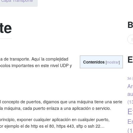
Capa Transporte
te
B
E
 de transporte. Aquí la complejidad
Contenidos
[
mostrar
]
ocolos importantes en este nivel UDP y
3d
(
Ar
au
(1
l concepto de puertos, digamos que una máquina tiene una serie
a máquina, cada puerto enlaza a una aplicación o servicio.
E
incipio, exponer cualquier aplicación en cualquier puerto,
En
r ejemplo el de http es el 80, https 443, sftp o ssh 22…
(1