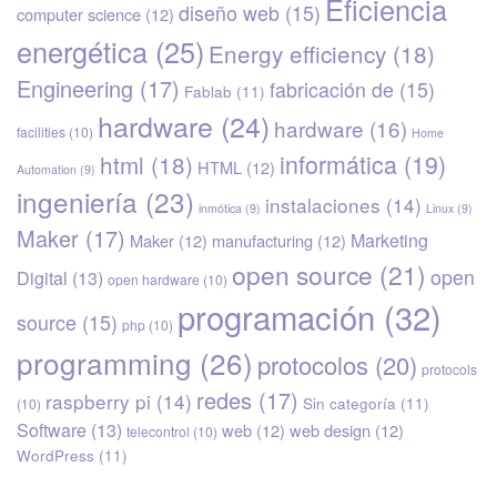
Eficiencia
diseño web
(15)
computer science
(12)
energética
(25)
Energy efficiency
(18)
Engineering
(17)
fabricación de
(15)
Fablab
(11)
hardware
(24)
hardware
(16)
facilities
(10)
Home
informática
(19)
html
(18)
HTML
(12)
Automation
(9)
ingeniería
(23)
instalaciones
(14)
inmótica
(9)
Linux
(9)
Maker
(17)
Marketing
Maker
(12)
manufacturing
(12)
open source
(21)
open
Digital
(13)
open hardware
(10)
programación
(32)
source
(15)
php
(10)
programming
(26)
protocolos
(20)
protocols
redes
(17)
raspberry pi
(14)
Sin categoría
(11)
(10)
Software
(13)
web
(12)
web design
(12)
telecontrol
(10)
WordPress
(11)