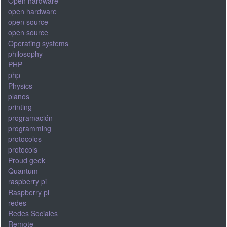
Open hardware
open hardware
open source
open source
Operating systems
philosophy
PHP
php
Physics
planos
printing
programación
programming
protocolos
protocols
Proud geek
Quantum
raspberry pi
Raspberry pi
redes
Redes Sociales
Remote