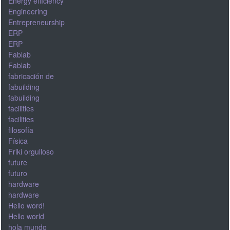
Energy efficiency
Engineering
Entrepreneurship
ERP
ERP
Fablab
Fablab
fabricación de
fabuilding
fabuilding
facilities
facilities
filosofía
Física
Friki orgulloso
future
futuro
hardware
hardware
Hello word!
Hello world
hola mundo