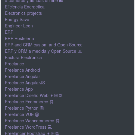
e-comerce y tiendas on-line 🛍
Eficiencia Energética
Electronics projects
Energy Save
Engineer Leon
ERP
ERP Hostelería
ERP and CRM custom and Open Source
ERP y CRM a medida y Open Source 👍🏽
Factura Electrónica
Freelance
Freelance Android
Freelance Angular
Freelance AngularJS
Freelance App
Freelance Diseño Web 👨🏼‍💻
Freelance Ecommerce 🛒
Freelance Python 👺
Freelance VUE 👺
Freelance Woocommerce 🛒
Freelance WordPress 💻
Freelancer Bootstrap 👨🏼‍💻