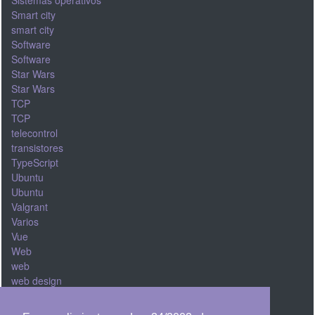
Sistemas operativos
Smart city
smart city
Software
Software
Star Wars
Star Wars
TCP
TCP
telecontrol
transistores
TypeScript
Ubuntu
Ubuntu
Valgrant
Varios
Vue
Web
web
web design
Windows
windows