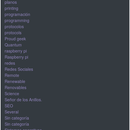
planos
printing
programación
programming
protocolos
protocols
Proud geek
Quantum
raspberry pi
Raspberry pi
redes
Redes Sociales
Remote
Renewable
Renovables
Science
Señor de los Anillos.
SEO
Several
Sin categoría
Sin categoría