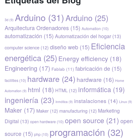
Arduino
(31)
Arduino
(25)
3d
(9)
Arquitectura Ordenadores
(15)
Automation
(10)
automatización
(15)
Automatización del hogar
(13)
Eficiencia
diseño web
(15)
computer science
(12)
energética
(25)
Energy efficiency
(18)
Engineering
(17)
fabricación de
(15)
Fablab
(11)
hardware
(24)
hardware
(16)
facilities
(10)
Home
informática
(19)
html
(18)
HTML
(12)
Automation
(9)
ingeniería
(23)
instalaciones
(14)
inmótica
(9)
Linux
(9)
Maker
(17)
Marketing
Maker
(12)
manufacturing
(12)
open source
(21)
open
Digital
(13)
open hardware
(10)
programación
(32)
source
(15)
php
(10)