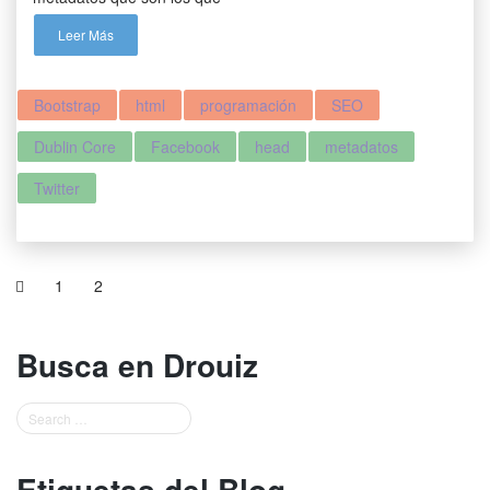
Leer Más
Bootstrap
html
programación
SEO
Dublin Core
Facebook
head
metadatos
Twitter
1
2
Busca en Drouiz
Etiquetas del Blog