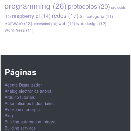
programming
(26)
protocolos
(20)
protocols
redes
(17)
raspberry pi
(14)
Sin categoría
(11)
(10)
Software
(13)
web
(12)
web design
(12)
telecontrol
(10)
WordPress
(11)
Páginas
Agente Digitalizador
Analog electronics tutorial
Arduino tutorials
Automatismos Industriales
Blockchain energia
Blog
Building automation Integral
Building services