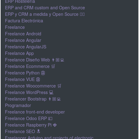
ERP Hostelería
ERP and CRM custom and Open Source
ERP y CRM a medida y Open Source 👍🏽
Factura Electrónica
Freelance
Freelance Android
Freelance Angular
Freelance AngularJS
Freelance App
Freelance Diseño Web 👨🏼‍💻
Freelance Ecommerce 🛒
Freelance Python 👺
Freelance VUE 👺
Freelance Woocommerce 🛒
Freelance WordPress 💻
Freelancer Bootstrap 👨🏼‍💻
Programador
Freelance front-end developer
Freelance Odoo ERP 💷
Freelance Raspberry Pi 🍓
Freelance SEO 🔝
Freelancer Arduino and projects of electronic