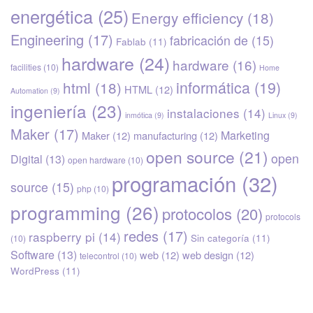
energética
(25)
Energy efficiency
(18)
Engineering
(17)
fabricación de
(15)
Fablab
(11)
hardware
(24)
hardware
(16)
facilities
(10)
Home
informática
(19)
html
(18)
HTML
(12)
Automation
(9)
ingeniería
(23)
instalaciones
(14)
inmótica
(9)
Linux
(9)
Maker
(17)
Marketing
Maker
(12)
manufacturing
(12)
open source
(21)
open
Digital
(13)
open hardware
(10)
programación
(32)
source
(15)
php
(10)
programming
(26)
protocolos
(20)
protocols
redes
(17)
raspberry pi
(14)
Sin categoría
(11)
(10)
Software
(13)
web
(12)
web design
(12)
telecontrol
(10)
WordPress
(11)